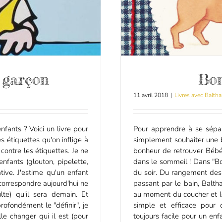
t garçon
Bon
11 avril 2018
|
Livres avec Baltha
fants ? Voici un livre pour
Pour apprendre à se sépa
es étiquettes qu'on inflige à
simplement souhaiter une 
 contre les étiquettes. Je ne
bonheur de retrouver Bébé
nfants (glouton, pipelette,
dans le sommeil ! Dans "Bo
ative. J'estime qu'un enfant
du soir. Du rangement des 
 correspondre aujourd'hui ne
passant par le bain, Balth
ulte) qu'il sera demain. Et
au moment du coucher et le
ofondément le "définir", je
simple et efficace pour d
lle changer qui il est (pour
toujours facile pour un enfa