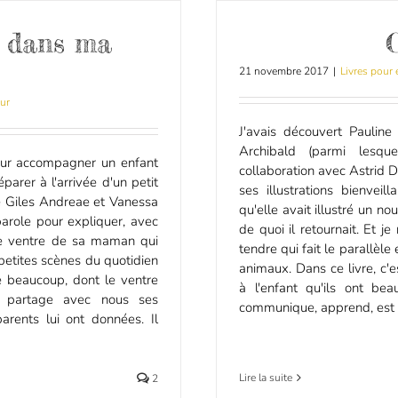
n dans ma
21 novembre 2017
|
Livres pour 
ur
J'avais découvert Pauline
Archibald (parmi lesqu
 pour accompagner un enfant
collaboration avec Astrid 
arer à l'arrivée d'un petit
ses illustrations bienveil
de Giles Andreae et Vanessa
qu'elle avait illustré un no
parole pour expliquer, avec
de quoi il retournait. Et j
le ventre de sa maman qui
tendre qui fait le parallèle 
petites scènes du quotidien
animaux. Dans ce livre, c'e
 beaucoup, dont le ventre
à l'enfant qu'ils ont be
il partage avec nous ses
communique, apprend, est g
parents lui ont données. Il
Lire la suite
2