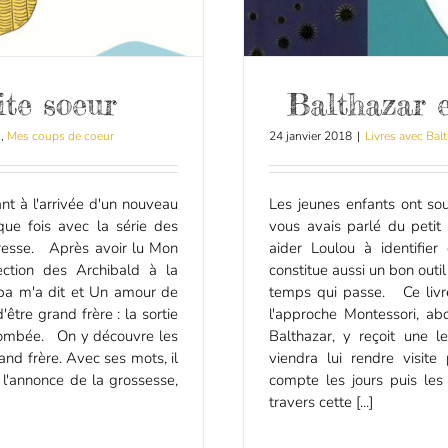
te soeur
Balthazar e
s
,
Mes coups de coeur
24 janvier 2018
|
Livres avec Bal
nt à l'arrivée d'un nouveau
Les jeunes enfants ont so
ue fois avec la série des
vous avais parlé du petit
dresse. Après avoir lu Mon
aider Loulou à identifier
ection des Archibald à la
constitue aussi un bon outi
pa m'a dit et Un amour de
temps qui passe. Ce livre,
être grand frère : la sortie
l'approche Montessori, ab
 tombée. On y découvre les
Balthazar, y reçoit une l
and frère. Avec ses mots, il
viendra lui rendre visit
 l'annonce de la grossesse,
compte les jours puis le
travers cette [...]