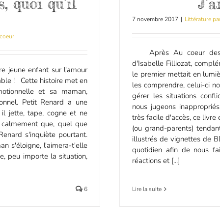
, quoi qu’il
J’a
7 novembre 2017
|
Littérature pa
coeur
Après Au coeur des émo
d'Isabelle Filliozat, compl
re jeune enfant sur l'amour
le premier mettait en lumi
able ! Cette histoire met en
les comprendre, celui-ci n
motionnelle et sa maman,
gérer les situations conf
ionnel. Petit Renard a une
nous jugeons inappropriés
 il jette, tape, cogne et ne
très facile d'accès, ce liv
s calmement que, quel que
(ou grand-parents) tendant
 Renard s'inquiète pourtant.
illustrés de vignettes de 
n s'éloigne, l'aimera-t'elle
quotidien afin de nous fa
e, peu importe la situation,
réactions et [...]
6
Lire la suite