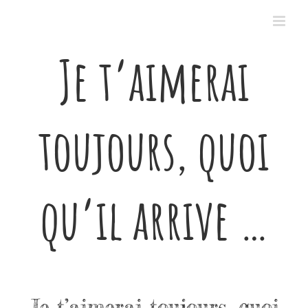
Passer
au
contenu
Je t’aimerai
toujours, quoi
qu’il arrive …
Je t’aimerai toujours, quoi