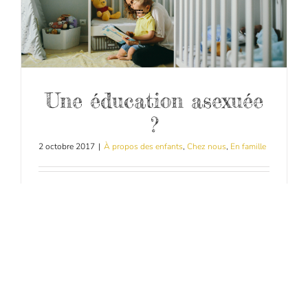
Une éducation asexuée
?
2 octobre 2017
|
À propos des enfants
,
Chez nous
,
En famille
© Photo : The Tamarind Tree Pour permettre à
nos garçons de développer leur propre
personnalité et éviter les stéréotypes, nous
essayons de les élever de manière "asexuée".
Pourquoi ? Parce que nous pensons que la plupart
des différences entre les sexes ne sont pas innées
mais acquises et que nous croyons en l'égalité des
sexes dans tous les domaines. Parce que nous