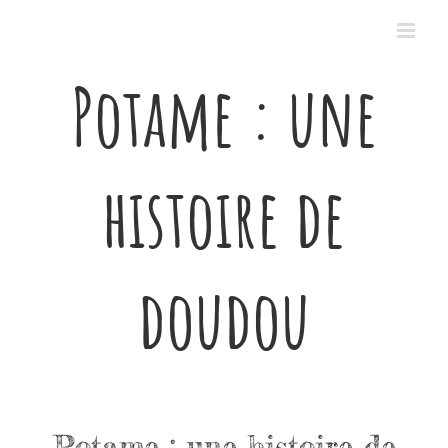
Passer
au
contenu
Potame : une
histoire de
doudou
Potame : une histoire de