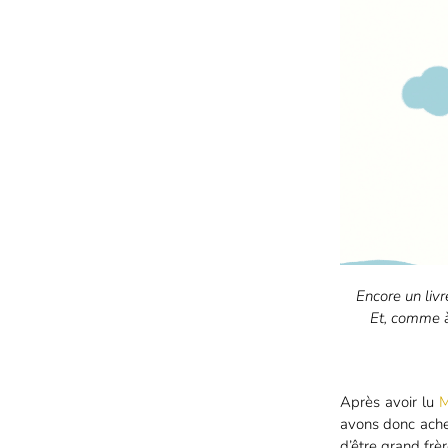
Encore un liv
Et, comme à
Après avoir lu
M
avons donc ach
d’être grand frè