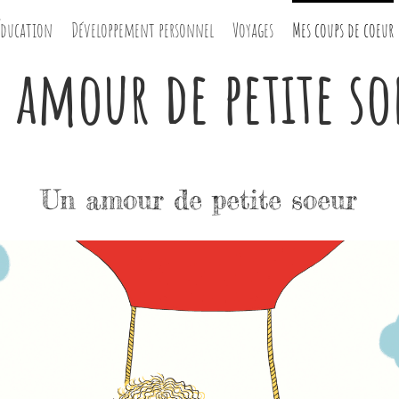
Éducation
Développement personnel
Voyages
Mes coups de coeur
 amour de petite so
Un amour de petite soeur