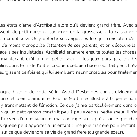
es états d’âme d’Archibald alors qu’il devient grand frère. Avec s
ssenti de petit garçon à l’annonce de la grossesse, à la naissance 
 qui ont suivi. On y détecte ses angoisses lorsqu’il constate qu’el
u du moins monopolise l’attention de ses parents)
et on découvre la 
face à ses inquiétudes. Archibald énumère ensuite toutes les choses
e maintenant qu’il a une petite soeur : les jeux partagés, les his
lins dans le lit de l’autre lorsque quelque chose nous fait peur. Il
 surgissent parfois et qui lui semblent insurmontables pour finaleme
ue histoire de cette série, Astrid Desbordes choisit divinemen
llants et plein d’amour, et Pauline Martin les illustre à la perfectio
y transmettant de l’émotion. Ce que j’aime particulièrement dans ce l
on qu’un petit garçon construit peu à peu avec sa petite soeur. Il n’e
l’arrivée d’un nouveau-né mais anticipe sur l’après, sur le quotidien
s qu’elle peut apporter à un enfant ; une jolie manière pour l’enfan
r sur ce que deviendra sa vie de grand frère (ou grande soeur).