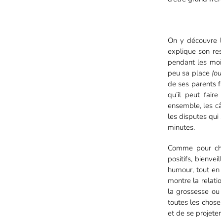
On y découvre l
explique son re
pendant les mois
peu sa place
(o
de ses parents 
qu’il peut fair
ensemble, les câ
les disputes qui
minutes.
Comme pour chaq
positifs, bienvei
humour, tout en 
montre la relati
la grossesse ou 
toutes les chose
et de se projete