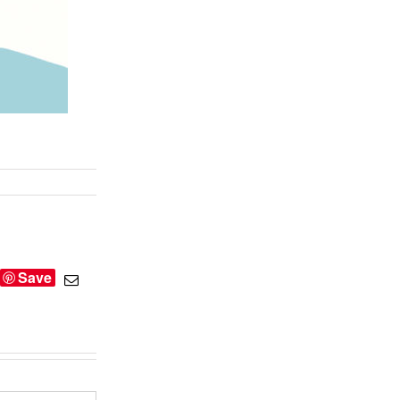
Save
umblr
Email