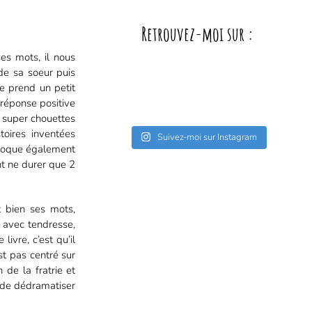
Retrouvez-moi sur :
es mots, il nous
de sa soeur puis
le prend un petit
réponse positive
 super chouettes
toires inventées
Suivez-moi sur Instagram
 évoque également
nt ne durer que 2
t bien ses mots,
n, avec tendresse,
ivre, c’est qu’il
st pas centré sur
 de la fratrie et
t de dédramatiser