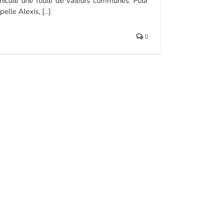
véhicule une foule de valeurs communes. Pour
lle Alexis, [...]
0