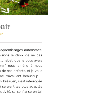
enir
ur
apprentissages autonomes.
faisions le choix de ne pas
Alphabet, que je vous avais
venir" nous amène à nous
n de nos enfants, et je vous
me travaillent beaucoup ...
n brésilien, s'est interrogée
i seraient les plus adaptés
tivité, sa confiance en lui,