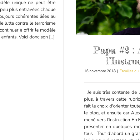
odèle unique ne peut être
n peu plus entravées chaque
toujours cohérentes liées au
e lutte contre le terrorisme
continuer à offrir le modèle
enfants. Voici donc son [...]
Papa #2 : 
l’Instr
16 novembre 2018
|
Familles du
Je suis très contente de l
plus, à travers cette rubr
fait le choix d'orienter tou
le blog, et ensuite car Ale
mené vers l'Instruction En 
présenter en quelques mot
tous ! Tout d’abord un gran