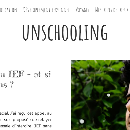
Éducation
Développement personnel
Voyages
Mes coups de coeur
unschooling
 IEF – et si
ns ?
cial. J’ai reçu cet appel au
e suis proposée de relayer
aie d’interdire l’IEF sans