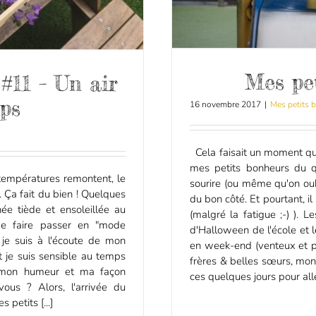
Mes pe
#11 – Un air
ps
16 novembre 2017
|
Mes petits 
Cela faisait un moment que
mes petits bonheurs du q
s températures remontent, le
sourire (ou même qu'on oubl
e. Ça fait du bien ! Quelques
du bon côté. Et pourtant, i
née tiède et ensoleillée au
(malgré la fatigue ;-) ). 
me faire passer en "mode
d'Halloween de l'école et 
je suis à l'écoute de mon
en week-end (venteux et p
t je suis sensible au temps
frères & belles sœurs, mo
r mon humeur et ma façon
ces quelques jours pour aller
ous ? Alors, l'arrivée du
petits [...]