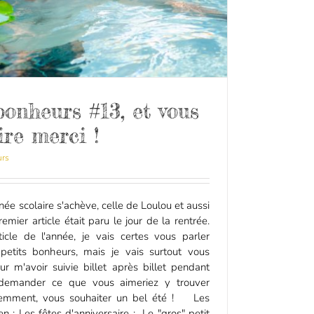
bonheurs #13, et vous
ire merci !
urs
née scolaire s'achève, celle de Loulou et aussi
emier article était paru le jour de la rentrée.
ticle de l'année, je vais certes vous parler
petits bonheurs, mais je vais surtout vous
r m'avoir suivie billet après billet pendant
 demander ce que vous aimeriez y trouver
idemment, vous souhaiter un bel été ! Les
n : Les fêtes d'anniversaire : Le "gros" petit