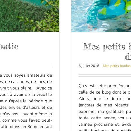
oatie
Mes petits 
d
6 juillet 2018
|
Mes petits bonhe
Que vous soyez amateurs de
es, de cascades, de lacs, de
Ça y est, cette première an
evrait vous plaire. Avec ce
celle de ce blog dont le pr
s à avoir de la visibilité
Alors, pour ce dernier ar
ine qu'après la période que
(encore) de mes récents 
es envies d'ailleurs et de
exprimer ma gratitude pou
s n'avions - avant même la
toute cette année, vous
r, comme vous l'avez peut-
l'année prochaine et, év
us attendons un 3ème enfant
petits bonheurs du quotidie