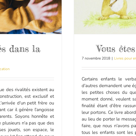
és dans la
Vous êtes
7 novembre 2018
|
Livres pour e
cation
Certains enfants le verb
d'autres demandent une ég
e des rivalités existent au
les petites choses du qu
nstruction, est exclusif et
moment donné, veulent sav
'arrivée d'un petit frère ou
finalité étant d'être rass
nt car il génère l'angoisse
leur portons. Ce livre abo
arents. Soyons honnête et
au lieu de porter le mess
e plusieurs n'a pas que des
faire, que nous n'avons pa
ses jouets, son espace, le
tous les enfants sont les