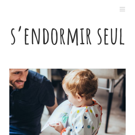
Passer
au
contenu
s’endormir seul