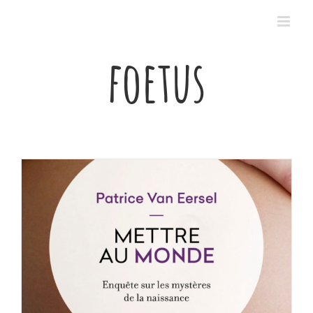
Passer
au
contenu
foetus