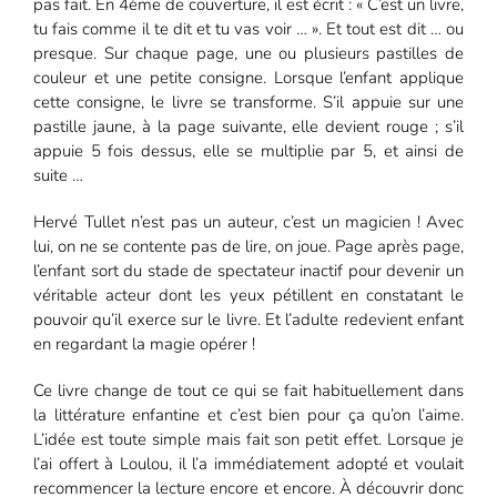
pas fait. En 4ème de couverture, il est écrit : « C’est un livre,
tu fais comme il te dit et tu vas voir … ». Et tout est dit … ou
presque. Sur chaque page, une ou plusieurs pastilles de
couleur et une petite consigne. Lorsque l’enfant applique
cette consigne, le livre se transforme. S’il appuie sur une
pastille jaune, à la page suivante, elle devient rouge ; s’il
appuie 5 fois dessus, elle se multiplie par 5, et ainsi de
suite …
Hervé Tullet n’est pas un auteur, c’est un magicien ! Avec
lui, on ne se contente pas de lire, on joue. Page après page,
l’enfant sort du stade de spectateur inactif pour devenir un
véritable acteur dont les yeux pétillent en constatant le
pouvoir qu’il exerce sur le livre. Et l’adulte redevient enfant
en regardant la magie opérer !
Ce livre change de tout ce qui se fait habituellement dans
la littérature enfantine et c’est bien pour ça qu’on l’aime.
L’idée est toute simple mais fait son petit effet. Lorsque je
l’ai offert à Loulou, il l’a immédiatement adopté et voulait
recommencer la lecture encore et encore. À découvrir donc