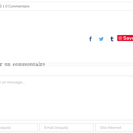
0
|
0 Commentaire
Sav
Facebook
Twitter
Tumblr
er un commentaire
aire