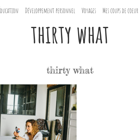
Éducation
Développement personnel
Voyages
Mes coups de coeur
thirty what
thirty what