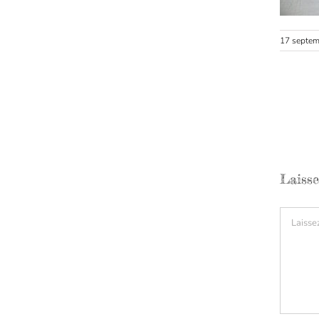
17 septe
Laiss
Comment