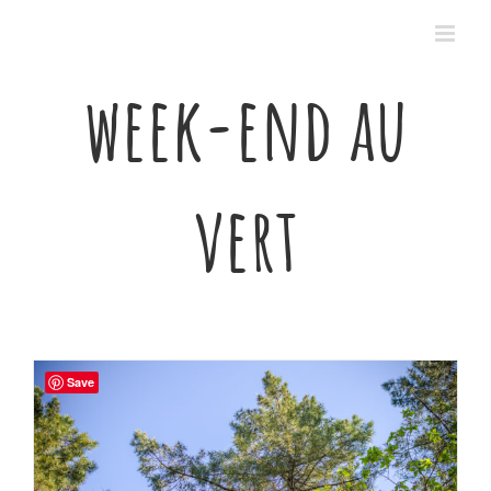
Passer
au
contenu
week-end au
vert
Save