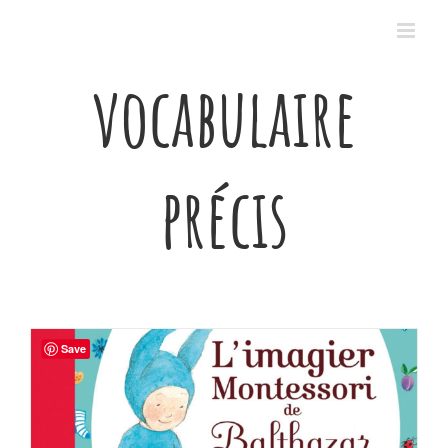
Passer
au
contenu
vocabulaire
précis
Save