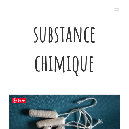
Passer
au
contenu
substance
chimique
Save