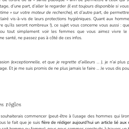
tage, d’une part, d’aller le regarder
(il est toujours disponible si vo
ntime » sur votre moteur de recherche)
, et d’autre part, de permett
clairé vis-à-vis de leurs protections hygiéniques. Quant aux hommes
spère qu’ils seront nombreux !), ce sujet vous concerne vous aussi : qu
 ou tout simplement voir les femmes que vous aimez vivre le
ne santé, ne passez pas à côté de ces infos.
asion
(exceptionnelle, et que je regrette d’ailleurs … )
, je n’ai plu
age. Et je me suis promis de ne plus jamais le faire … Je vous dis pou
s règles
 souhaiterais commencer (peut-être à l’usage des hommes qui liront
us le fait que je suis
fière de rédiger aujourd’hui un article lié aux 
on soit homme ou femme), nous nous sommes construits à travers un 