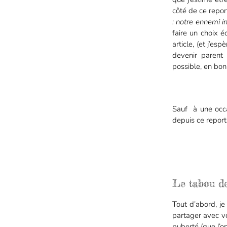
côté de ce repor
: notre ennemi i
faire un choix é
article, (et j’e
devenir parent
possible, en bon
Sauf à une occ
depuis ce report
Le tabou de
Tout d’abord, je
partager avec vo
puberté (que l’