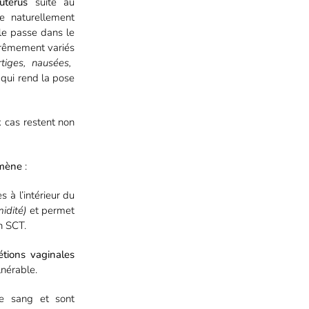
utérus
suite au
ie naturellement
lle passe dans le
trêmement variés
tiges, nausées,
qui rend la pose
 cas restent non
omène
:
s à l’intérieur du
idité)
et permet
n SCT.
étions vaginales
lnérable.
e sang et sont