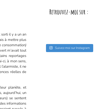
Retrouvez-moi sur :
sorti il y a un an
ais à mettre plus
ne consommation)
Suivez-moi sur Instagram
vert m’avait tout
tains reportages
i-ci, à mon sens,
l’alarmiste, il ne
ences réelles de
leur planète, et
 aujourd’hui, un
eurs) se sentent
 des informations
seraient passés à