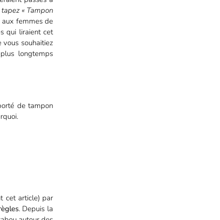
us tapez « Tampon
re aux femmes de
 qui liraient cet
e vous souhaitiez
 plus longtemps
s porté de tampon
rquoi.
 cet article) par
règles
. Depuis la
tabou autour des