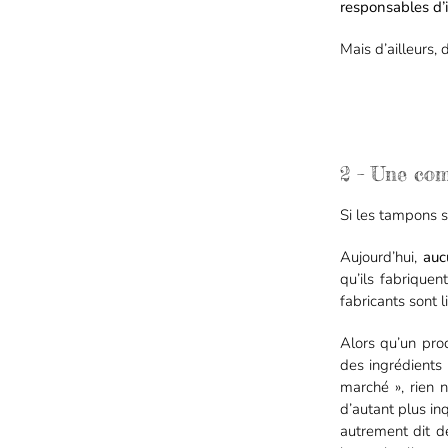
responsables d’
Mais d’ailleurs
2 – Une co
Si les tampons s
Aujourd’hui,
auc
qu’ils fabriquen
fabricants sont 
Alors qu’un pro
des ingrédients 
marché », rien 
d’autant plus in
autrement dit d