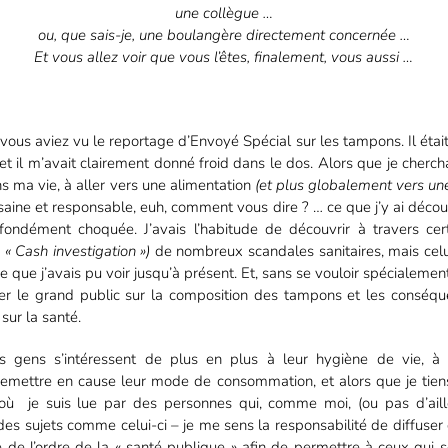
une collègue …
ou, que sais-je, une boulangère directement concernée …
Et vous allez voir que vous l’êtes, finalement, vous aussi …
 vous aviez vu le reportage d’Envoyé Spécial sur les tampons. Il était 
et il m’avait clairement donné froid dans le dos. Alors que je cherch
s ma vie, à aller vers une alimentation
(et plus globalement vers u
saine et responsable, euh, comment vous dire ? … ce que j’y ai décou
ondément choquée. J’avais l’habitude de découvrir à travers cer
« Cash investigation »)
de nombreux scandales sanitaires, mais celu
e que j’avais pu voir jusqu’à présent. Et, sans se vouloir spécialement 
rmer le grand public sur la composition des tampons et les conséqu
ur la santé.
s gens s’intéressent de plus en plus à leur hygiène de vie, à 
mettre en cause leur mode de consommation, et alors que je tiens,
 où je suis lue par des personnes qui, comme moi, (ou pas d’aill
es sujets comme celui-ci – je me sens la responsabilité de diffuser
e de l’ordre de la « santé publique » afin de permettre à ceux qui 