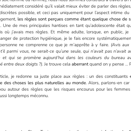
édiatement considéré qu’il valait mieux éviter de parler des règles, 
discrètes possible, et ceci pas uniquement pour l’aspect intime du 
angement,
les règles sont perçues comme étant quelque chose de s
x
. Une de mes principales hantises en tant qu’adolescente était q
 où j’avais mes règles. Et même adulte, lorsque, en public, je
hanger de protection hygiénique, je le fais encore systématiquemen
 personne ne comprenne ce que je m’apprête à y faire.
(Avis aux 
-t’il parmi vous, ne serait-ce qu’une seule, qui n’avait pas n’avait 
ge et qui se promène aujourd’hui dans les couleurs du bureau 
hé entre deux doigts ?)
. Je trouve cela
aberrant
quand on y pense … P
rticle, je redonne sa juste place aux règles : un des constituants
e des choses les plus naturelles au monde
. Alors, parlons-en car 
bou autour des règles que les risques encourus pour les femmes 
ussi longtemps méconnu.