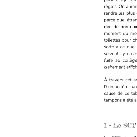
règles. On a imm
rendre les plus 
parce que, étr
dire de honteu
moment du mois
toilettes pour c
sorte à ce que
suivent : y en a
fuite au collè
clairement affic
À travers cet a
l’humanité et
un
cause de ce ta
tampons a été a
1 – Le SCT