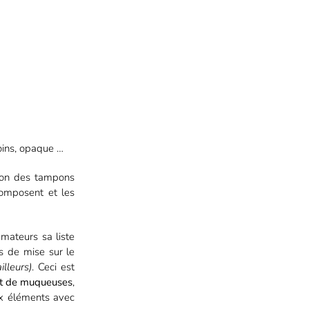
oins, opaque …
tion des tampons
composent et les
mateurs sa liste
ns de mise sur le
lleurs)
. Ceci est
ct de muqueuses
,
 éléments avec