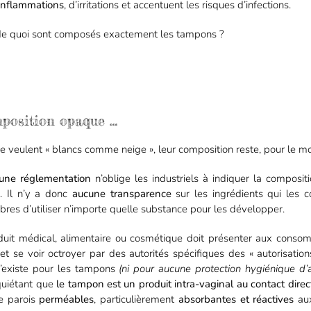
inflammations
, d’irritations et accentuent les risques d’infections.
, de quoi sont composés exactement les tampons ?
mposition opaque …
e veulent « blancs comme neige », leur composition reste, pour le m
une réglementation
n’oblige les industriels à indiquer la composi
t. Il n’y a donc
aucune transparence
sur les ingrédients qui les 
libres d’utiliser n’importe quelle substance pour les développer.
duit médical, alimentaire ou cosmétique doit présenter aux consom
et se voir octroyer par des autorités spécifiques des « autorisatio
n’existe pour les tampons
(ni pour aucune protection hygiénique d’ai
quiétant que
le tampon est un produit intra-vaginal
au contact dire
e parois
perméables
, particulièrement
absorbantes et réactives
aux