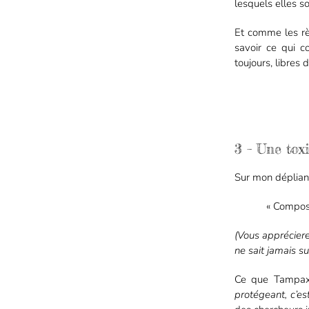
lesquels elles so
Et comme les rè
savoir ce qui c
toujours, libres d
3 – Une tox
Sur mon dépliant
« Composi
(Vous appréciere
ne sait jamais s
Ce que Tampax 
protégeant, c’e