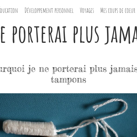
Éducation
Développement personnel
Voyages
Mes coups de coeur
e porterai plus jam
rquoi je ne porterai plus jamai
tampons