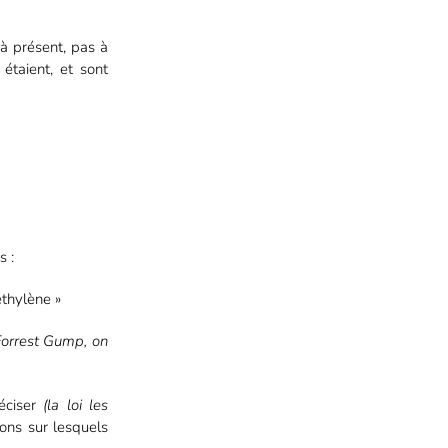
à présent, pas à
étaient, et sont
s :
éthylène »
 Forrest Gump, on
éciser
(la loi les
ons sur lesquels