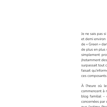
Je ne sais pas si
et demi environ 
de « Green » dan
de plus en plus 
simplement prof
(notamment des 
surpassait tout c
faisait qu’info
ces composants s
À l’heure où le
commencent à re
blog familial –
concernées par d
que j’estime êtr