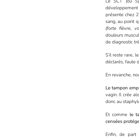
Le SCT
(ou S
développement 
présente chez 
sang, au point q
(forte fièvre, 
douleurs muscula
de diagnostic très
S’il reste rare
déclarés, faute 
En revanche, no
Le tampon empê
vagin. Il crée a
donc au staphylo
Et comme
le 
censées protége
Enfin, de part