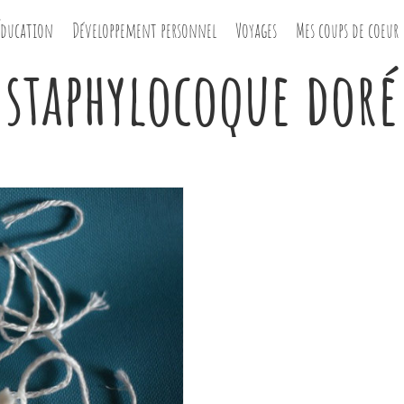
Éducation
Développement personnel
Voyages
Mes coups de coeur
staphylocoque doré