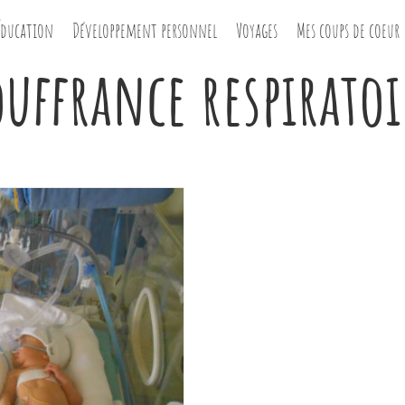
Éducation
Développement personnel
Voyages
Mes coups de coeur
ouffrance respiratoi