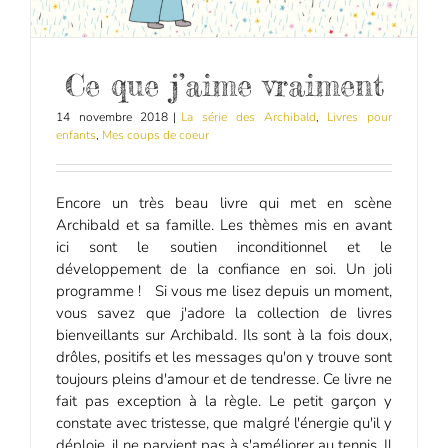
Ce que j’aime vraiment
14 novembre 2018
|
La série des Archibald
,
Livres pour
enfants
,
Mes coups de coeur
Encore un très beau livre qui met en scène
Archibald et sa famille. Les thèmes mis en avant
ici sont le soutien inconditionnel et le
développement de la confiance en soi. Un joli
programme ! Si vous me lisez depuis un moment,
vous savez que j'adore la collection de livres
bienveillants sur Archibald. Ils sont à la fois doux,
drôles, positifs et les messages qu'on y trouve sont
toujours pleins d'amour et de tendresse. Ce livre ne
fait pas exception à la règle. Le petit garçon y
constate avec tristesse, que malgré l'énergie qu'il y
déploie, il ne parvient pas à s'améliorer au tennis. Il