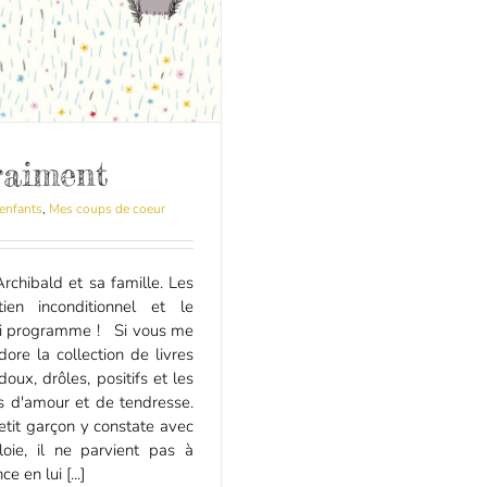
raiment
 enfants
,
Mes coups de coeur
rchibald et sa famille. Les
en inconditionnel et le
oli programme ! Si vous me
ore la collection de livres
doux, drôles, positifs et les
s d'amour et de tendresse.
petit garçon y constate avec
loie, il ne parvient pas à
e en lui [...]