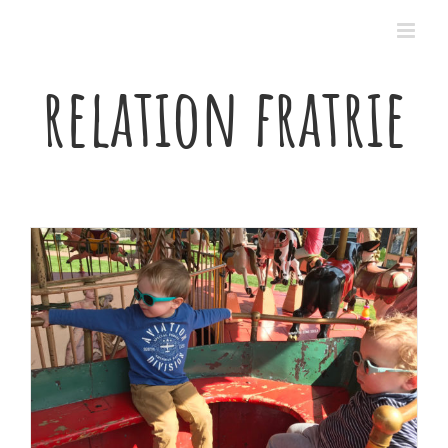
Passer
au
contenu
relation fratrie