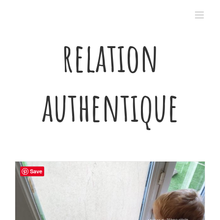
Passer
au
contenu
relation
authentique
Save