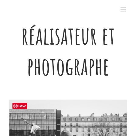
Passer
au
contenu
réalisateur et
photographe
Save