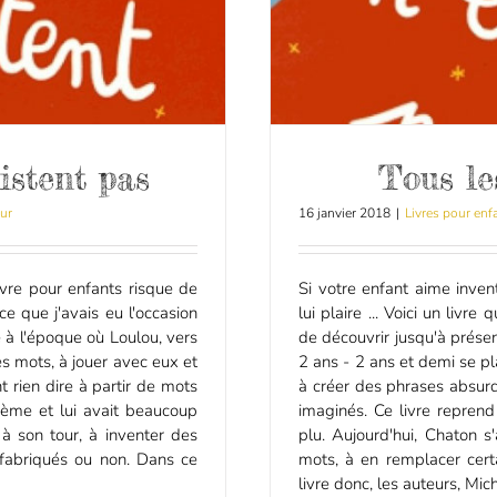
istent pas
Tous le
ur
16 janvier 2018
|
Livres pour enf
ivre pour enfants risque de
Si votre enfant aime inven
 ce que j'avais eu l'occasion
lui plaire ... Voici un livr
é à l'époque où Loulou, vers
de découvrir jusqu'à présen
es mots, à jouer avec eux et
2 ans - 2 ans et demi se pl
 rien dire à partir de mots
à créer des phrases absurd
hème et lui avait beaucoup
imaginés. Ce livre repren
à son tour, à inventer des
plu. Aujourd'hui, Chaton 
 fabriqués ou non. Dans ce
mots, à en remplacer cert
livre donc, les auteurs, Micha