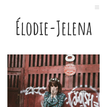
Passer
au
contenu
Élodie-Jelena