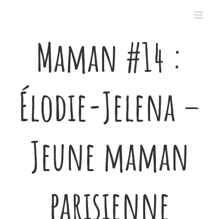
Passer
au
contenu
Maman #14 :
Élodie-Jelena –
Jeune maman
parisienne