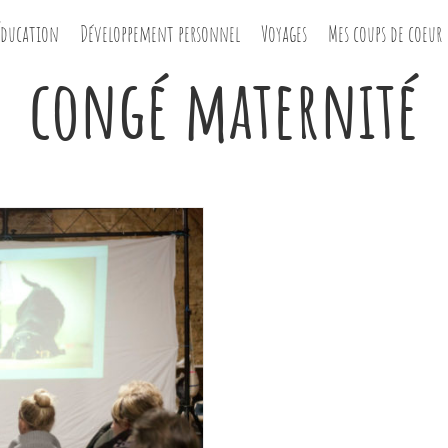
Éducation
Développement personnel
Voyages
Mes coups de coeur
congé maternité