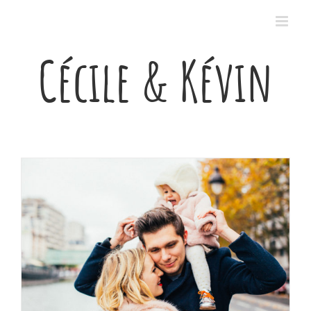
Passer
au
contenu
Cécile & Kévin