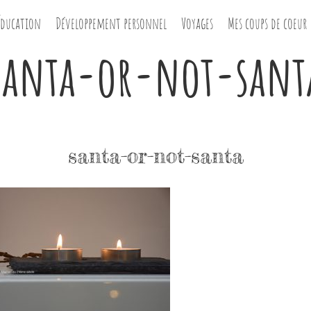
Éducation
Développement personnel
Voyages
Mes coups de coeur
santa-or-not-sant
santa-or-not-santa