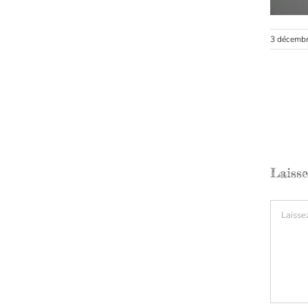
3 décemb
Laiss
Comment