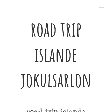
Passer
au
contenu
road trip
islande
jokulsarlon
road trip islande