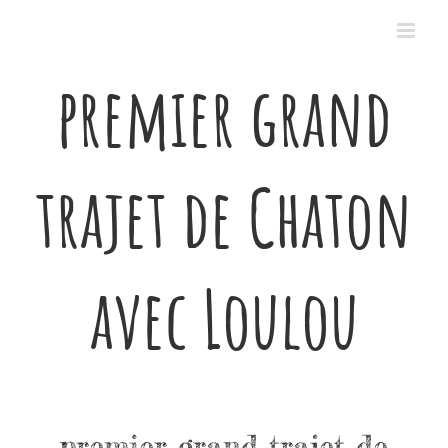
Passer
au
contenu
premier grand
trajet de Chaton
avec Loulou
premier grand trajet de