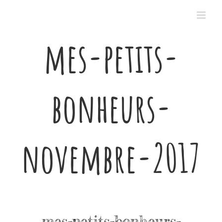
Passer
au
contenu
mes-petits-
bonheurs-
novembre-2017
mes-petits-bonheurs-