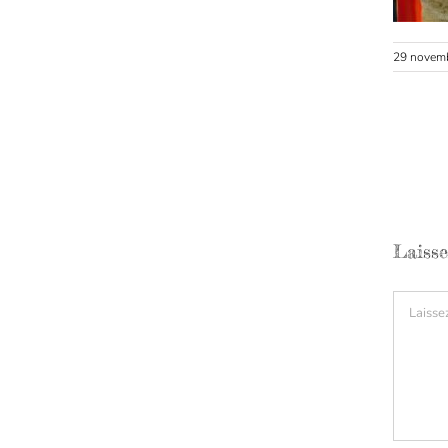
29 novem
Laiss
Comment