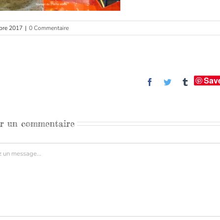
bre 2017
|
0 Commentaire
Sav
Facebook
Twitter
Tumblr
er un commentaire
aire