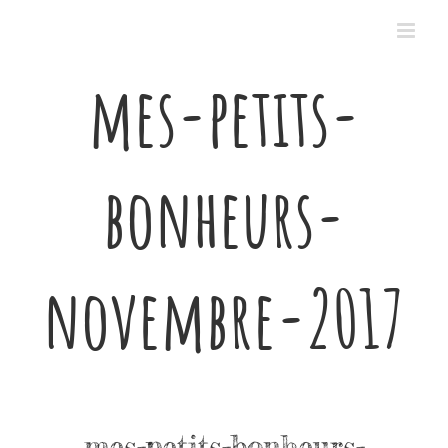
Passer
au
contenu
mes-petits-
bonheurs-
novembre-2017
mes-petits-bonheurs-