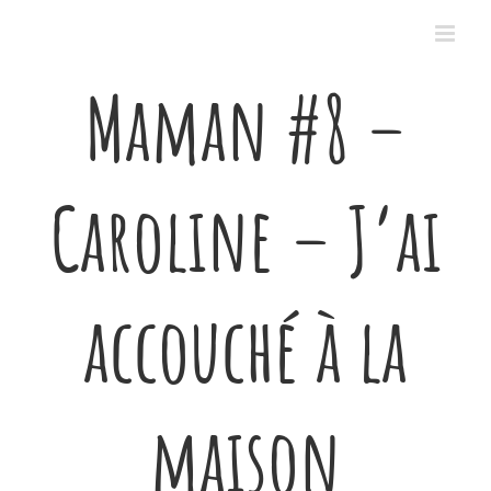
Passer
au
contenu
Maman #8 –
Caroline – J’ai
accouché à la
maison