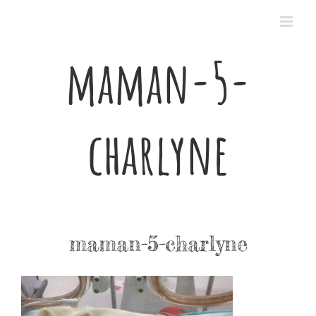
Passer
au
contenu
maman-5-
charlyne
maman-5-charlyne