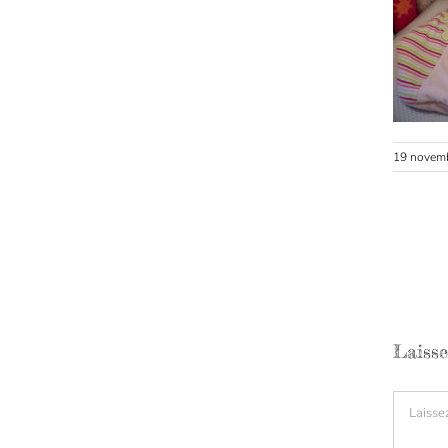
19 novem
Laiss
Comment