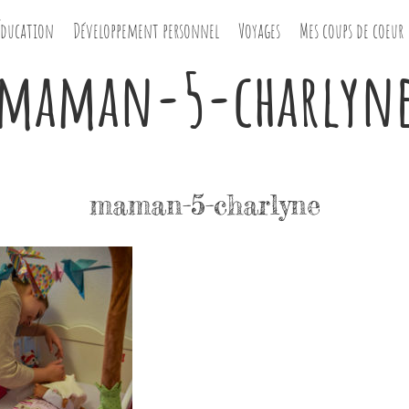
Éducation
Développement personnel
Voyages
Mes coups de coeur
maman-5-charlyn
maman-5-charlyne