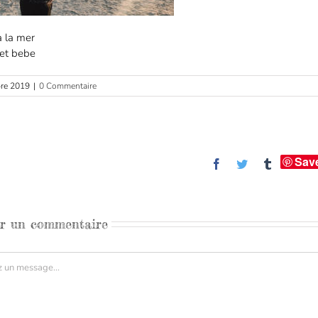
à la mer
et bebe
re 2019
|
0 Commentaire
Sav
Facebook
Twitter
Tumblr
er un commentaire
aire