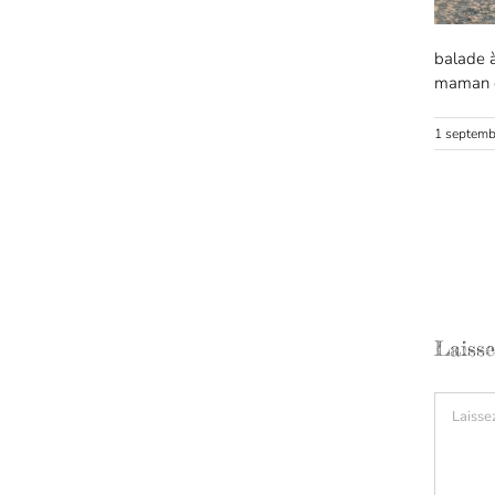
balade 
maman 
1 septemb
Laiss
Comment