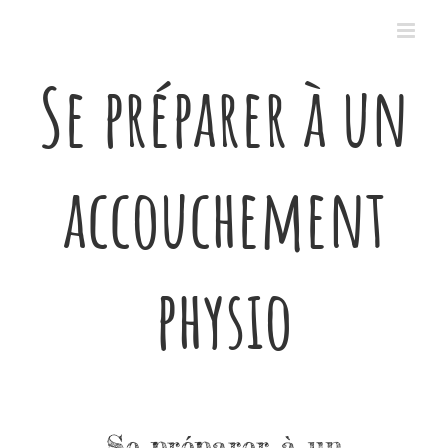
Passer
au
contenu
Se préparer à un
accouchement
physio
Se préparer à un