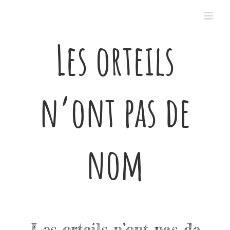
Passer
au
contenu
Les orteils
n’ont pas de
nom
Les orteils n’ont pas de