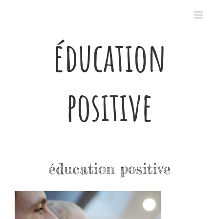
Passer
au
contenu
éducation
positive
éducation positive