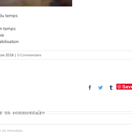
 du temps
on temps
ie
bilisation
bre 2018
|
0 Commentaire
Sav
Facebook
Twitter
Tumblr
er un commentaire
aire