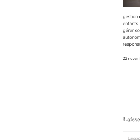
gestion
enfants
gérer s
autonom
responsa
22 novem
Laiss
Comment