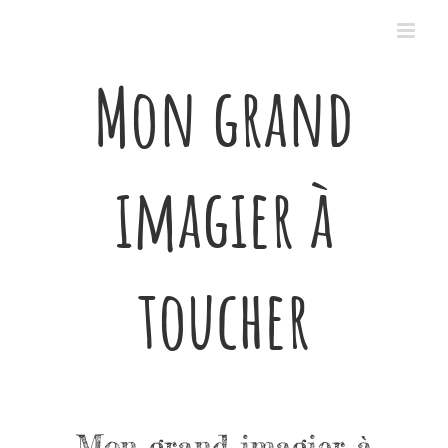
Passer
au
contenu
Mon grand
imagier à
toucher
Mon grand imagier à