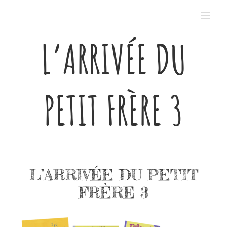
Passer
au
contenu
L’ARRIVÉE DU
PETIT FRÈRE 3
L’ARRIVÉE DU PETIT
FRÈRE 3