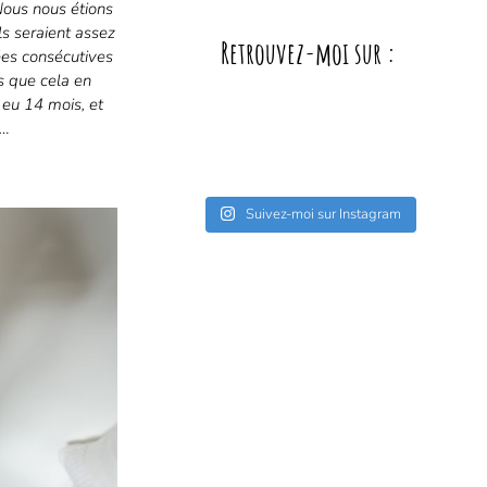
 Nous nous étions
s seraient assez
Retrouvez-moi sur :
ées consécutives
s que cela en
 eu 14 mois, et
 …
Suivez-moi sur Instagram