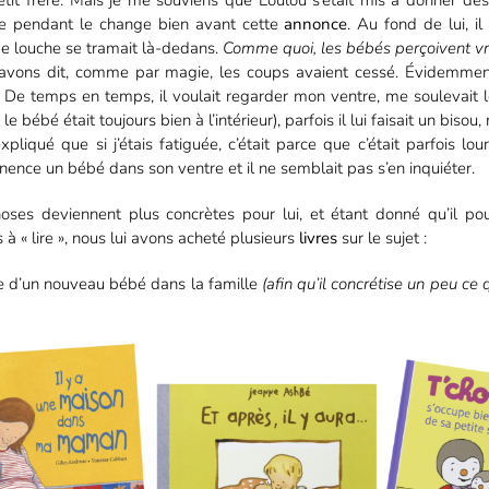
petit frère. Mais je me souviens que Loulou s’était mis à donner d
e pendant le change bien avant cette
annonce
. Au fond de lui, il
e louche se tramait là-dedans.
Comme quoi, les bébés perçoivent vr
 avons dit, comme par magie, les coups avaient cessé. Évidemment,
i. De temps en temps, il voulait regarder mon ventre, me soulevait 
le bébé était toujours bien à l’intérieur), parfois il lui faisait un bisou,
expliqué que si j’étais fatiguée, c’était parce que c’était parfois lo
ence un bébé dans son ventre et il ne semblait pas s’en inquiéter.
oses deviennent plus concrètes pour lui, et étant donné qu’il po
 à « lire », nous lui avons acheté plusieurs
livres
sur le sujet :
ée d’un nouveau bébé dans la famille
(afin qu’il concrétise un peu ce q