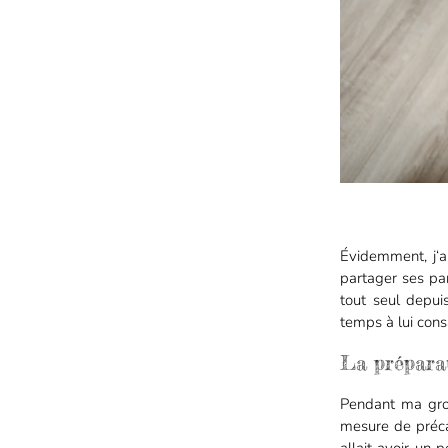
Évidemment, j‘ai
partager ses pa
tout seul depu
temps à lui con
La préparat
Pendant ma gros
mesure de précau