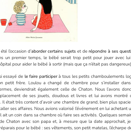
été l’occasion d’
aborder certains sujets
et de
répondre à ses quest
ns un premier temps, le bébé serait trop petit pour jouer avec 
’hôpital pour aider le bébé à sortir (mais que ça n’était pas dangereux),
si essayé de
le faire participer
à tous les petits chamboulements logi
n petit frère. Loulou a changé de chambre pour s’installer dan
termes, deviendrait également celle de Chaton. Nous l’avons donc
éplacement de ses jouets, doudous et livres et lui avons montré o
e. Il était très content d’avoir une chambre de grand, bien plus spacie
aller ses affaires. Nous avions valorisé l’événement en lui achetant 
il ait un coin dans sa chambre où faire ses activités. Quelques semaine
 de Chaton avec son papa et, à mesure que la date approchait, je 
préparais pour le bébé : ses vêtements, son petit matelas, l’écharpe d