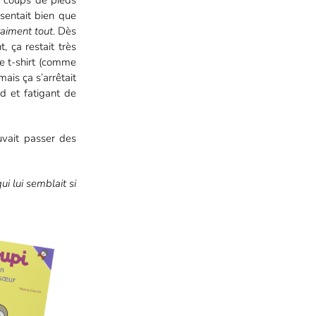
es coups de pieds
 sentait bien que
aiment tout
. Dès
 ça restait très
le t-shirt (comme
 mais ça s’arrêtait
urd et fatigant de
uvait passer des
ui lui semblait si