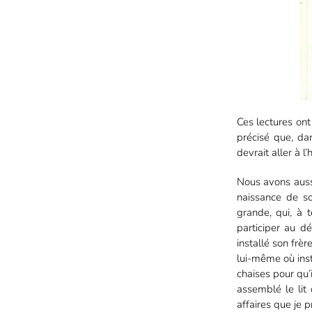
Ces lectures ont 
précisé que, da
devrait aller à l
Nous avons aus
naissance de so
grande, qui, à 
participer au d
installé son frèr
lui-même où inst
chaises pour qu’
assemblé le lit
affaires que je 