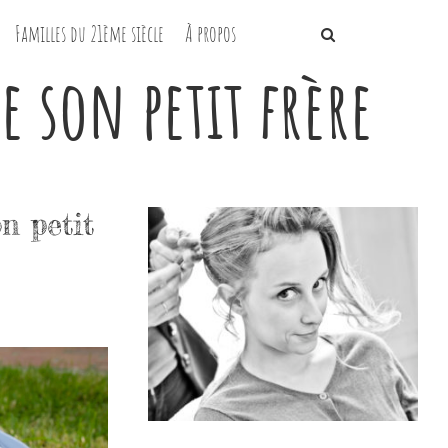
Familles du 21ème siècle
À propos
 son petit frère
n petit