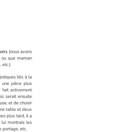
ions
(nous avons
lui ou que maman
 etc.)
stiques liés à la
s une pièce plus
 fait activement
ù serait ensuite
use, et de choisir
une table et deux
s plus tard, il a
lui montrais les
e portage, etc.