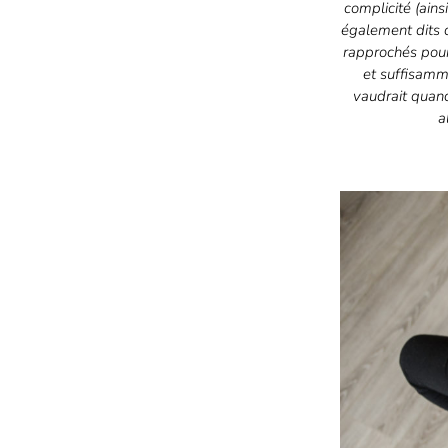
complicité (ains
également dits 
rapprochés pour
et suffisamm
vaudrait quand
a