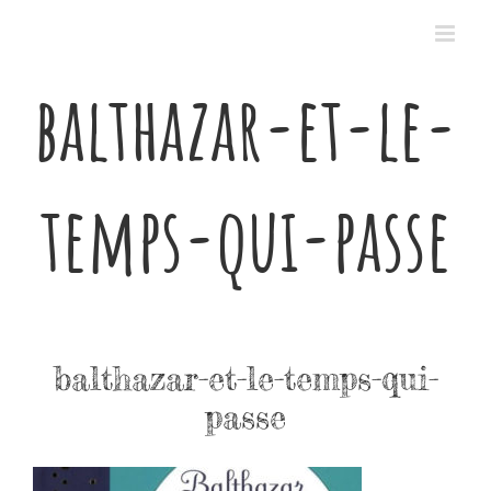
Passer
au
contenu
balthazar-et-le-
temps-qui-passe
balthazar-et-le-temps-qui-
passe