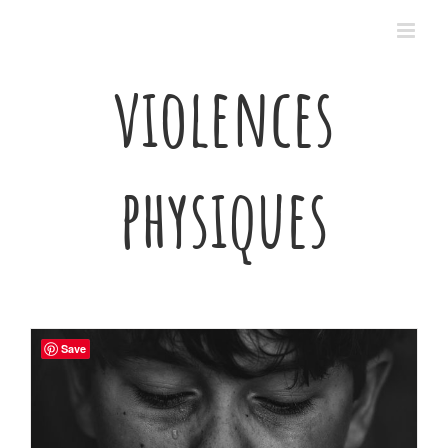
Passer
au
contenu
violences
physiques
Save