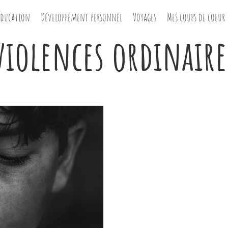
Éducation
Développement personnel
Voyages
Mes coups de coeur
violences ordinaire