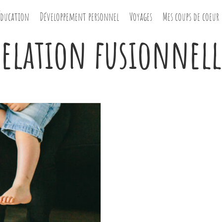
Éducation
Développement personnel
Voyages
Mes coups de coeur
relation fusionnell